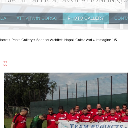
ERIA METALLICA,LAVORAZIONI IN Q
NDA
ATTIVITÀ IN CORSO
PHOTO GALLERY
CONTA
Home
»
Photo Gallery
»
Sponsor Architetti Napoli Calcio Asd
» Immagine 1/5
<<
>>