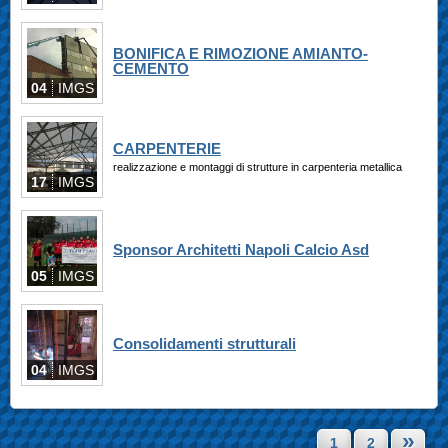
BONIFICA E RIMOZIONE AMIANTO-
CEMENTO
04
IMGS
CARPENTERIE
realizzazione e montaggi di strutture in carpenteria metallica
17
IMGS
Sponsor Architetti Napoli Calcio Asd
05
IMGS
Consolidamenti strutturali
04
IMGS
»
1
2