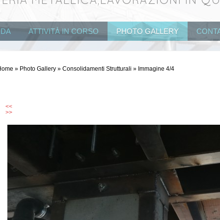
ERIA METALLICA,LAVORAZIONI IN Q
NDA
ATTIVITÀ IN CORSO
PHOTO GALLERY
CONTA
Home
»
Photo Gallery
»
Consolidamenti Strutturali
» Immagine 4/4
<<
>>